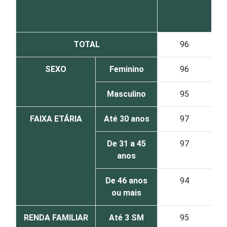
p
TOTAL
96
SEXO
Feminino
96
Masculino
95
FAIXA ETÁRIA
Até 30 anos
97
De 31 a 45
97
anos
De 46 anos
94
ou mais
RENDA FAMILIAR
Até 3 SM
95