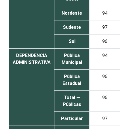
Nordeste
94
Sudeste
97
Sul
96
DEPENDÊNCIA
Pública
94
ADMINISTRATIVA
Municipal
Pública
96
Estadual
Total —
96
Públicas
Particular
97