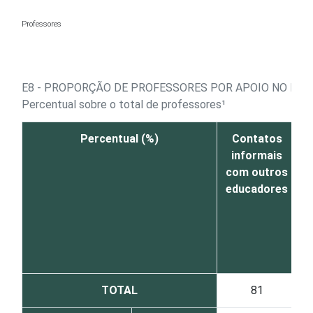
Ir para o conteúdo
Professores
E8 - PROPORÇÃO DE PROFESSORES POR APOIO NO DES
Percentual sobre o total de professores¹
Percentual (%)
Contatos
C
informais
com outros
p
educadores
TOTAL
81