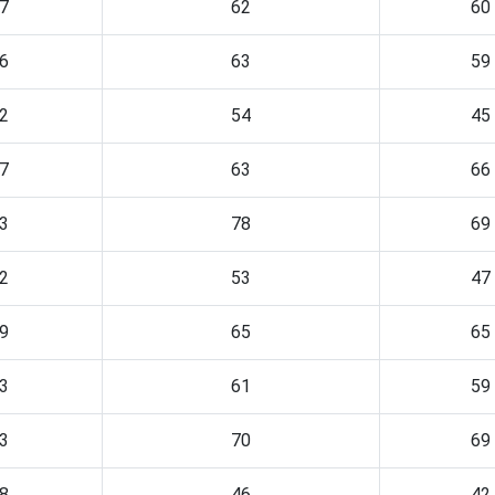
7
62
60
6
63
59
2
54
45
7
63
66
3
78
69
2
53
47
9
65
65
3
61
59
3
70
69
8
46
42