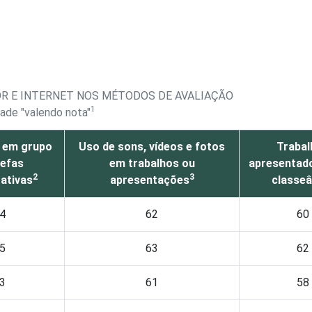
R E INTERNET NOS MÉTODOS DE AVALIAÇÃO
1
dade "valendo nota"
 em grupo
Uso de sons, vídeos e fotos
Trabal
refas
em trabalhos ou
apresentado
2
3
ativas
apresentações
class
4
62
60
5
63
62
3
61
58