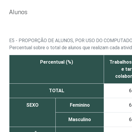
Ir para o conteúdo
Alunos
E5 - PROPORÇÃO DE ALUNOS, POR USO DO COMPUTADO
Percentual sobre o total de alunos que realizam cada ativi
Percentual (%)
Trabalhos
e ta
colabor
TOTAL
6
SEXO
Feminino
6
Masculino
6