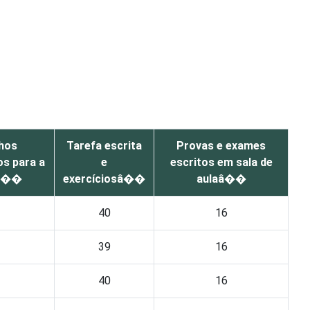
hos
Tarefa escrita
Provas e exames
s para a
e
escritos em sala de
eâ��
exercíciosâ��
aulaâ��
40
16
39
16
40
16