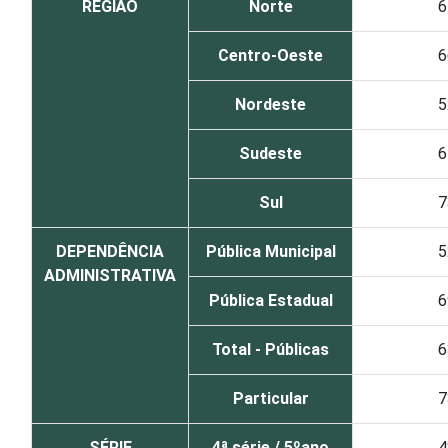
REGIÃO
Norte
6
Centro-Oeste
6
Nordeste
5
Sudeste
6
Sul
7
DEPENDÊNCIA
Pública Municipal
5
ADMINISTRATIVA
Pública Estadual
6
Total - Públicas
6
Particular
7
SÉRIE
4ª série / 5ºano
4