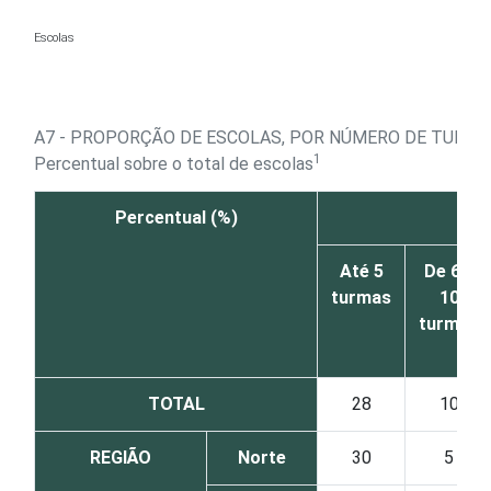
Ir para o conteúdo
Escolas
A7 - PROPORÇÃO DE ESCOLAS, POR NÚMERO DE TURMA
1
Percentual sobre o total de escolas
Percentual (%)
Até 5
De 6 a
turmas
10
turmas
TOTAL
28
10
REGIÃO
Norte
30
5