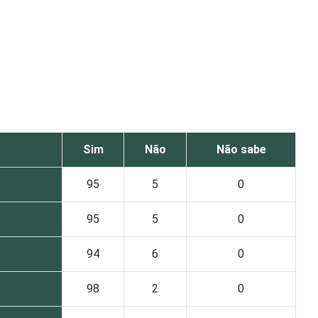
Sim
Não
Não sabe
95
5
0
95
5
0
94
6
0
98
2
0