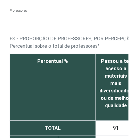
Ir para o conteúdo
Professores
F3 - PROPORÇÃO DE PROFESSORES, POR PERCEPÇÃO S
Percentual sobre o total de professores¹
Percentual %
Passou a ter
acesso a
materiais
mais
diversificados
ou de melhor
qualidade
TOTAL
91