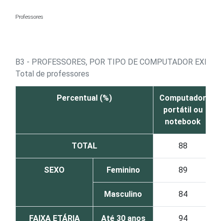
Ir para o conteúdo
Professores
B3 - PROFESSORES, POR TIPO DE COMPUTADOR EXIST
Total de professores
Percentual (%)
Computador
portátil ou
notebook
TOTAL
88
SEXO
Feminino
89
Masculino
84
FAIXA ETÁRIA
Até 30 anos
94