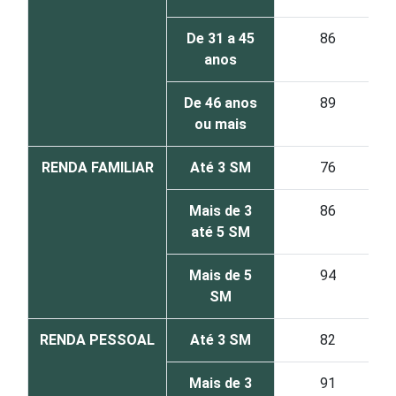
De 31 a 45
86
anos
De 46 anos
89
ou mais
RENDA FAMILIAR
Até 3 SM
76
Mais de 3
86
até 5 SM
Mais de 5
94
SM
RENDA PESSOAL
Até 3 SM
82
Mais de 3
91