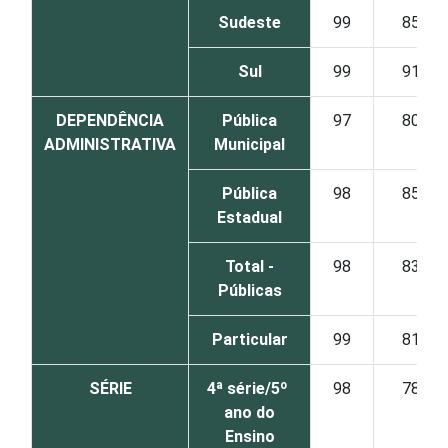
Sudeste
99
85
Sul
99
91
DEPENDÊNCIA
Pública
97
80
ADMINISTRATIVA
Municipal
Pública
98
85
Estadual
Total -
98
83
Públicas
Particular
99
81
SÉRIE
4ª série/5º
98
78
ano do
Ensino