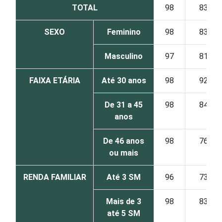
TOTAL
98
83
SEXO
Feminino
98
83
Masculino
97
81
FAIXA ETÁRIA
Até 30 anos
98
92
De 31 a 45
98
84
anos
De 46 anos
98
76
ou mais
RENDA FAMILIAR
Até 3 SM
96
73
Mais de 3
98
83
até 5 SM