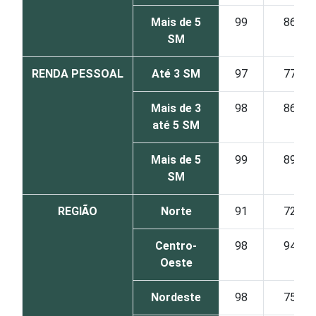
Mais de 5
99
86
SM
RENDA PESSOAL
Até 3 SM
97
77
Mais de 3
98
86
até 5 SM
Mais de 5
99
89
SM
REGIÃO
Norte
91
72
Centro-
98
94
Oeste
Nordeste
98
75