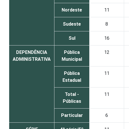
Nordeste
11
Sudeste
8
Sul
16
DEPENDÊNCIA
Pública
12
ADMINISTRATIVA
Municipal
Pública
11
Estadual
Total -
11
Públicas
Particular
6