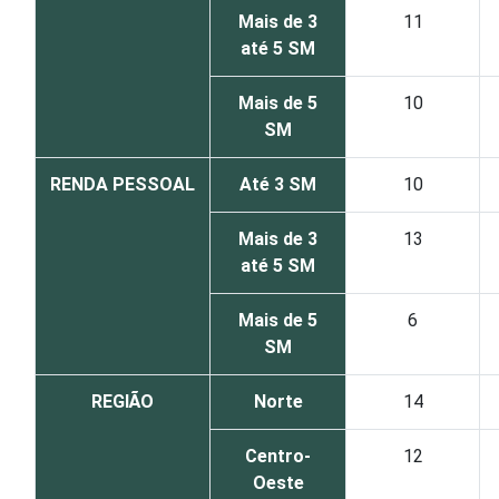
Mais de 3
11
até 5 SM
Mais de 5
10
SM
RENDA PESSOAL
Até 3 SM
10
Mais de 3
13
até 5 SM
Mais de 5
6
SM
REGIÃO
Norte
14
Centro-
12
Oeste