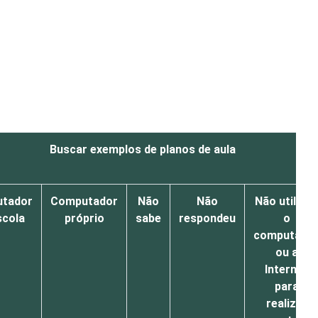
Buscar exemplos de planos de aula
tador
Computador
Não
Não
Não utilizo
scola
próprio
sabe
respondeu
o
computado
ou a
Internet
para
realizar