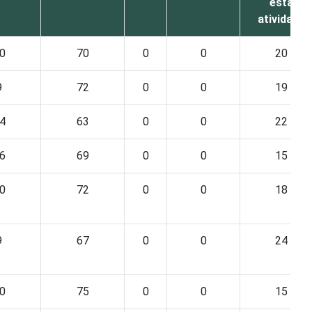
esta
atividade
0
70
0
0
20
9
72
0
0
19
4
63
0
0
22
6
69
0
0
15
0
72
0
0
18
9
67
0
0
24
0
75
0
0
15