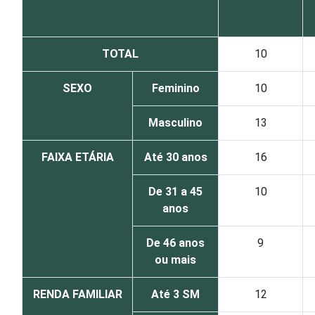
TOTAL
10
SEXO
Feminino
10
Masculino
13
FAIXA ETÁRIA
Até 30 anos
16
De 31 a 45
10
anos
De 46 anos
9
ou mais
RENDA FAMILIAR
Até 3 SM
12