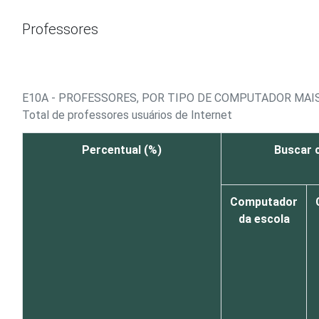
Ir para o conteúdo
Professores
E10A - PROFESSORES, POR TIPO DE COMPUTADOR MAIS
Total de professores usuários de Internet
Percentual (%)
Buscar c
Computador
da escola