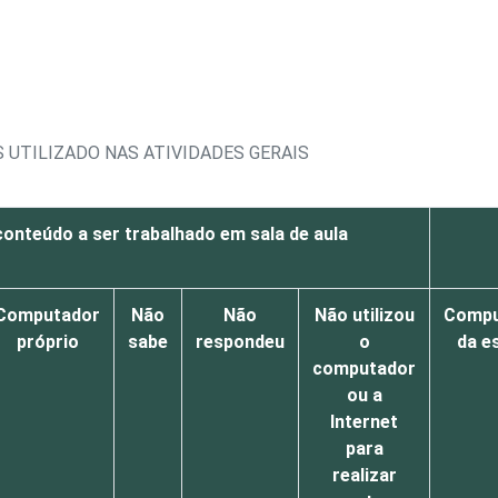
 UTILIZADO NAS ATIVIDADES GERAIS
onteúdo a ser trabalhado em sala de aula
Computador
Não
Não
Não utilizou
Compu
próprio
sabe
respondeu
o
da e
computador
ou a
Internet
para
realizar