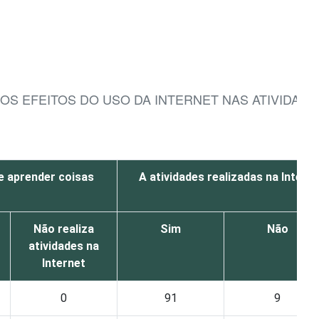
S EFEITOS DO USO DA INTERNET NAS ATIVIDAD
e aprender coisas
A atividades realizadas na Intern
Não realiza
Sim
Não
atividades na
Internet
0
91
9