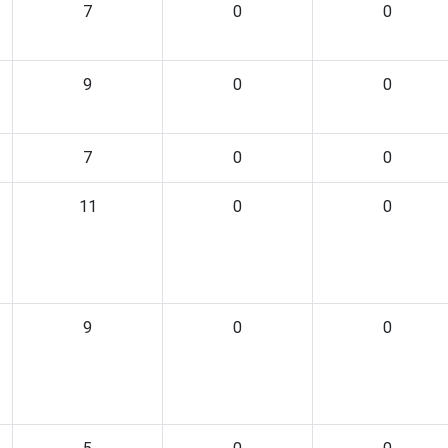
7
0
0
9
0
0
7
0
0
11
0
0
9
0
0