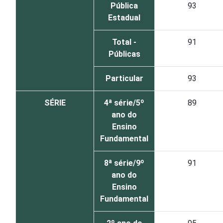
Pública
93
Estadual
Total -
91
Públicas
Particular
93
SÉRIE
4ª série/5º
89
ano do
Ensino
Fundamental
8ª série/9º
91
ano do
Ensino
Fundamental