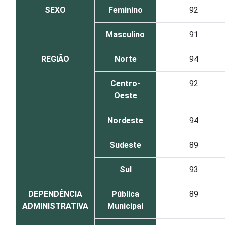
SEXO
Feminino
92
Masculino
91
REGIÃO
Norte
94
Centro-
92
Oeste
Nordeste
94
Sudeste
89
Sul
93
DEPENDÊNCIA
Pública
89
ADMINISTRATIVA
Municipal