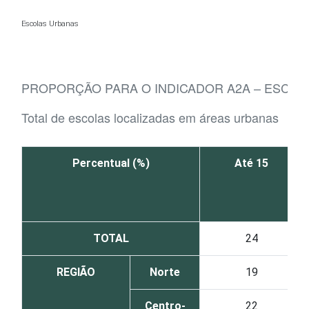
Ir para o conteúdo
Escolas Urbanas
PROPORÇÃO PARA O INDICADOR A2A – ESCO
Total de escolas localizadas em áreas urbanas
Percentual (%)
Até 15
TOTAL
24
REGIÃO
Norte
19
Centro-
22