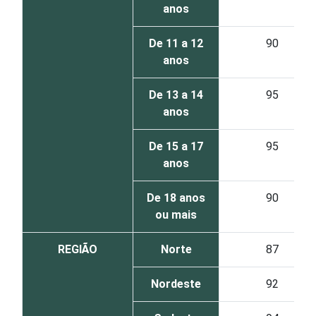
anos
De 11 a 12
90
anos
De 13 a 14
95
anos
De 15 a 17
95
anos
De 18 anos
90
ou mais
REGIÃO
Norte
87
Nordeste
92