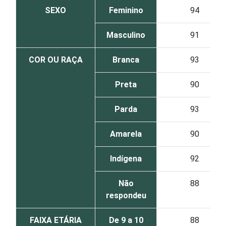
SEXO
Feminino
94
Masculino
91
COR OU RAÇA
Branca
93
Preta
90
Parda
93
Amarela
90
Indígena
92
Não
88
respondeu
FAIXA ETÁRIA
De 9 a 10
88