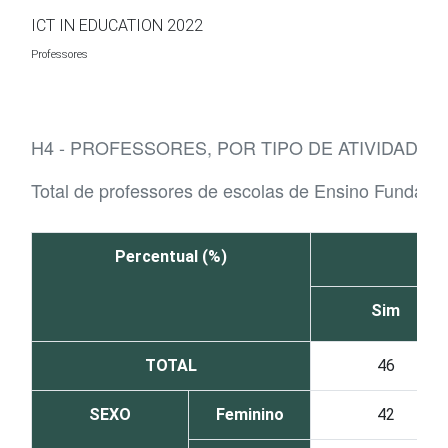
Ir para o conteúdo
ICT IN EDUCATION 2022
Professores
H4 - PROFESSORES, POR TIPO DE ATIVIDADE
Total de professores de escolas de Ensino Fundame
Percentual (%)
Sim
TOTAL
46
SEXO
Feminino
42