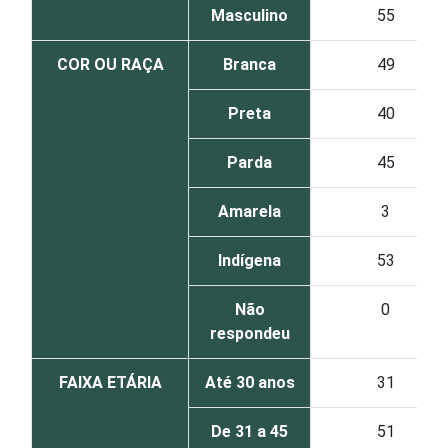
Masculino
55
COR OU RAÇA
Branca
49
Preta
40
Parda
45
Amarela
3
Indígena
53
Não
0
respondeu
FAIXA ETÁRIA
Até 30 anos
31
De 31 a 45
51