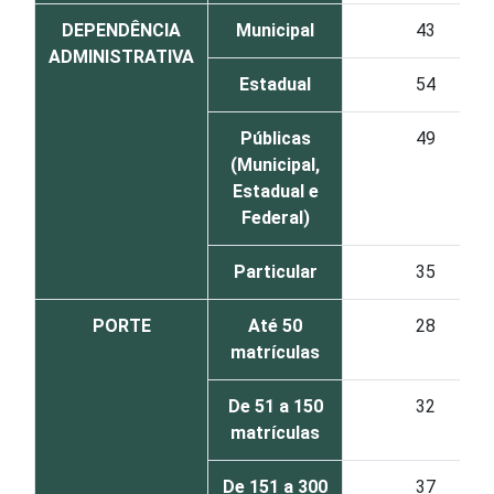
DEPENDÊNCIA
Municipal
43
ADMINISTRATIVA
Estadual
54
Públicas
49
(Municipal,
Estadual e
Federal)
Particular
35
PORTE
Até 50
28
matrículas
De 51 a 150
32
matrículas
De 151 a 300
37