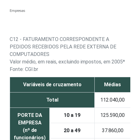
Ir para o conteúdo
Empresas
C12 - FATURAMENTO CORRESPONDENTE A
PEDIDOS RECEBIDOS PELA REDE EXTERNA DE
COMPUTADORES
Valor médio, em reais, excluindo impostos, em 2005*
Fonte: CGI.br
Variáveis de cruzamento
Médias
Total
112.040,00
PORTE DA
10 a 19
125.590,00
EMPRESA
(nº de
20 a 49
37.860,00
funcionários)