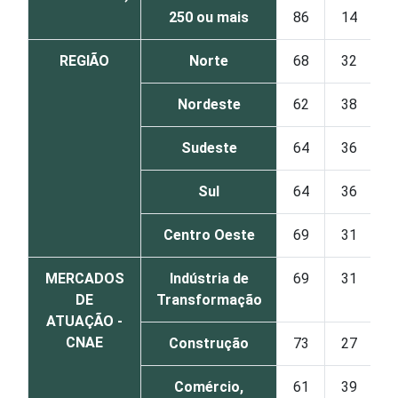
250 ou mais
86
14
REGIÃO
Norte
68
32
Nordeste
62
38
Sudeste
64
36
Sul
64
36
Centro Oeste
69
31
MERCADOS
Indústria de
69
31
DE
Transformação
ATUAÇÃO -
CNAE
Construção
73
27
Comércio,
61
39