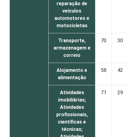
reparação de
veículos
automotores e
motocicletas
Transporte,
70
30
armazenagem e
correio
Alojamento e
58
42
alimentação
Atividades
71
29
imobiliárias;
Atividades
profissionais,
científicas e
técnicas;
Atividades