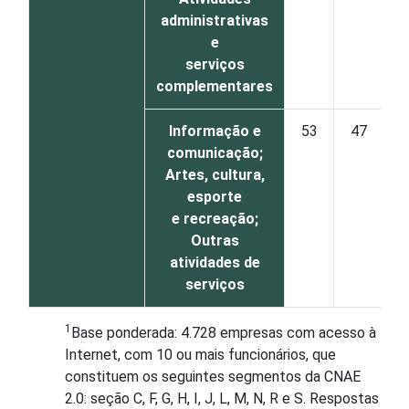
administrativas
e
serviços
complementares
Informação e
53
47
comunicação;
Artes, cultura,
esporte
e recreação;
Outras
atividades de
serviços
1
Base ponderada: 4.728 empresas com acesso à
Internet, com 10 ou mais funcionários, que
constituem os seguintes segmentos da CNAE
2.0: seção C, F, G, H, I, J, L, M, N, R e S. Respostas