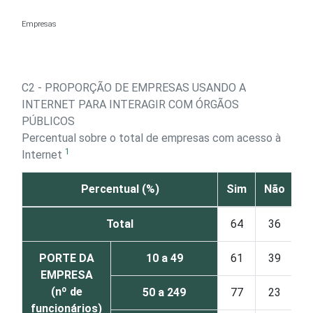
Ir para o conteúdo
Empresas
C2 - PROPORÇÃO DE EMPRESAS USANDO A
INTERNET PARA INTERAGIR COM ÓRGÃOS
PÚBLICOS
Percentual sobre o total de empresas com acesso à
1
Internet
Percentual (%)
Sim
Não
Total
64
36
PORTE DA
10 a 49
61
39
EMPRESA
(nº de
50 a 249
77
23
funcionários)