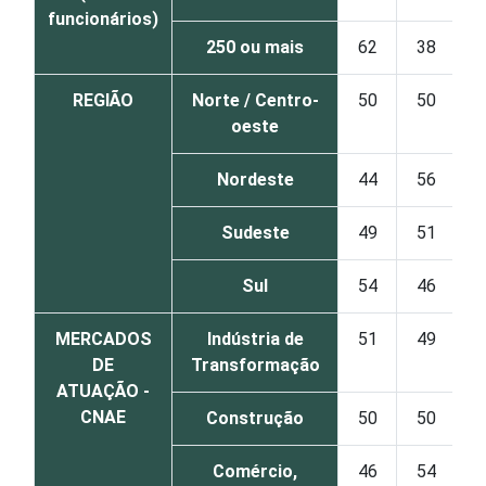
funcionários)
250 ou mais
62
38
REGIÃO
Norte / Centro-
50
50
oeste
Nordeste
44
56
Sudeste
49
51
Sul
54
46
MERCADOS
Indústria de
51
49
DE
Transformação
ATUAÇÃO -
CNAE
Construção
50
50
Comércio,
46
54