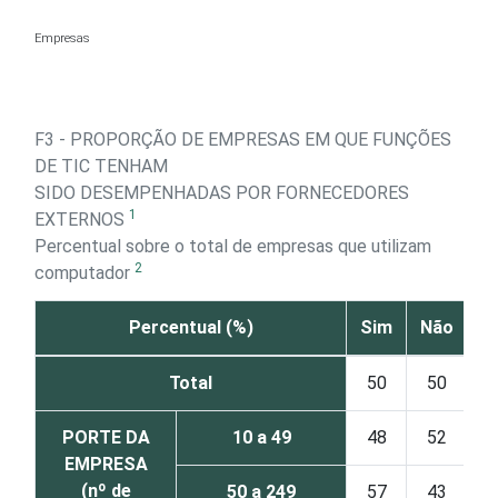
Ir para o conteúdo
Empresas
F3 - PROPORÇÃO DE EMPRESAS EM QUE FUNÇÕES
DE TIC TENHAM
SIDO DESEMPENHADAS POR FORNECEDORES
1
EXTERNOS
Percentual sobre o total de empresas que utilizam
2
computador
Percentual (%)
Sim
Não
Total
50
50
PORTE DA
10 a 49
48
52
EMPRESA
(nº de
50 a 249
57
43