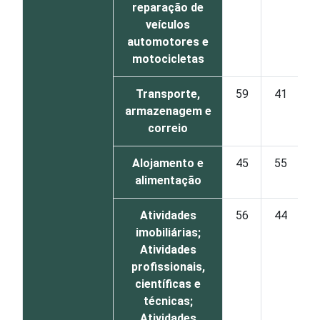
reparação de
veículos
automotores e
motocicletas
Transporte,
59
41
armazenagem e
correio
Alojamento e
45
55
alimentação
Atividades
56
44
imobiliárias;
Atividades
profissionais,
científicas e
técnicas;
Atividades