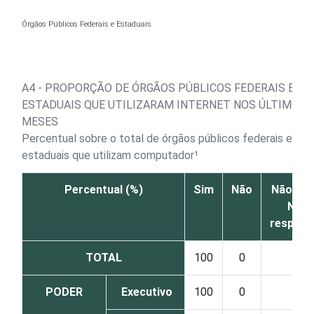
Ir para o conteúdo
Órgãos Públicos Federais e Estaduais
A4 - PROPORÇÃO DE ÓRGÃOS PÚBLICOS FEDERAIS E
ESTADUAIS QUE UTILIZARAM INTERNET NOS ÚLTIMOS 
MESES
Percentual sobre o total de órgãos públicos federais e
estaduais que utilizam computador¹
Percentual (%)
Sim
Não
Não sab
Não
respond
TOTAL
100
0
0
PODER
Executivo
100
0
0