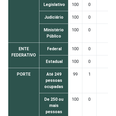
Legislativo
100
0
0
Judiciário
100
0
0
Ministério
100
0
0
Público
ENTE
Federal
100
0
0
FEDERATIVO
Estadual
100
0
0
PORTE
Até 249
99
1
0
pessoas
ocupadas
De 250 ou
100
0
0
mais
pessoas