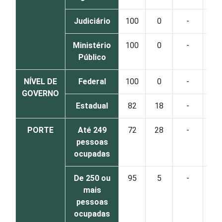
Judiciário
100
0
-
Ministério
100
0
-
Público
NÍVEL DE
Federal
100
0
-
GOVERNO
Estadual
82
18
-
PORTE
Até 249
72
28
-
pessoas
ocupadas
De 250 ou
95
5
-
mais
pessoas
ocupadas