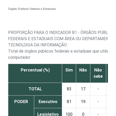
Ir para o conteúdo
Órgãos Públicos Federais e Estaduais
PROPORÇÃO PARA O INDICADOR B1 - ÓRGÃOS PÚBLICO
FEDERAIS E ESTADUAIS COM ÁREA OU DEPARTAMENTO 
TECNOLOGIA DA INFORMAÇÃO
Total de órgãos públicos federais e estaduais que utilizam
computador
Percentual (%)
Sim
Não
Não
sabe
re
TOTAL
83
17
-
PODER
Executivo
81
19
-
Legislativo
100
0
-