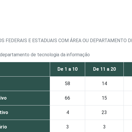
OS FEDERAIS E ESTADUAIS COM ÁREA OU DEPARTAMENTO D
u departamento de tecnologia da informação
De 1 a 10
De 11 a 20
58
14
ivo
66
15
tivo
4
23
ário
3
3