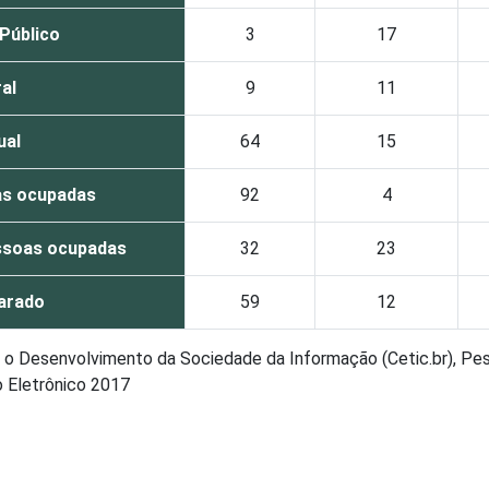
 Público
3
17
al
9
11
ual
64
15
as ocupadas
92
4
ssoas ocupadas
32
23
arado
59
12
ra o Desenvolvimento da Sociedade da Informação (Cetic.br), Pe
o Eletrônico 2017