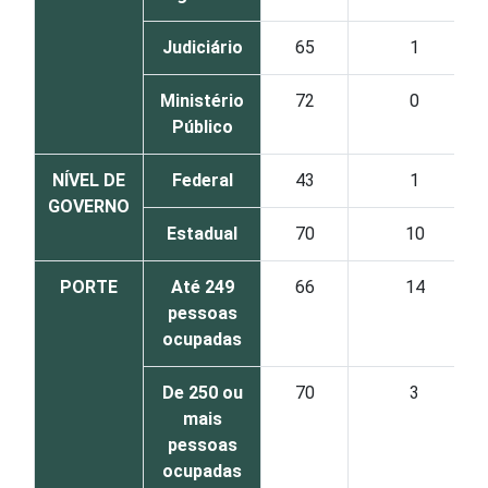
Judiciário
65
1
Ministério
72
0
Público
NÍVEL DE
Federal
43
1
GOVERNO
Estadual
70
10
PORTE
Até 249
66
14
pessoas
ocupadas
De 250 ou
70
3
mais
pessoas
ocupadas