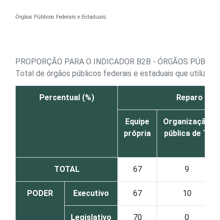
Ir para o conteúdo
Órgãos Públicos Federais e Estaduais
PROPORÇÃO PARA O INDICADOR B2B - ÓRGÃOS PÚBLICO
Total de órgãos públicos federais e estaduais que utiliza
Percentual (%)
Reparo e m
Equipe
Organização
própria
pública de TI
TOTAL
67
9
PODER
Executivo
67
10
Legislativo
70
0