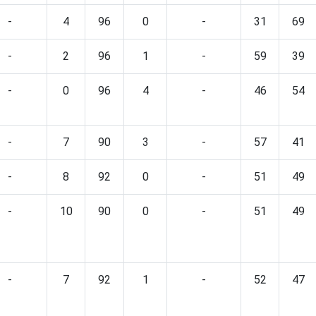
-
4
96
0
-
31
69
-
2
96
1
-
59
39
-
0
96
4
-
46
54
-
7
90
3
-
57
41
-
8
92
0
-
51
49
-
10
90
0
-
51
49
-
7
92
1
-
52
47