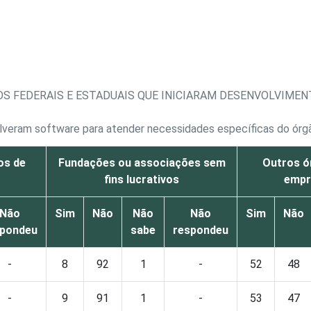
OS FEDERAIS E ESTADUAIS QUE INICIARAM DESENVOLVIMEN
olveram software para atender necessidades específicas do órg
os de
Fundações ou associações sem
Outros ó
fins lucrativos
empr
Não
Sim
Não
Não
Não
Sim
Não
spondeu
sabe
respondeu
-
8
92
1
-
52
48
-
9
91
1
-
53
47