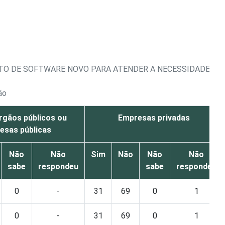
TO DE SOFTWARE NOVO PARA ATENDER A NECESSIDADES ES
ão
rgãos públicos ou
Empresas privadas
esas públicas
Não
Não
Sim
Não
Não
Não
sabe
respondeu
sabe
respondeu
0
-
31
69
0
1
0
-
31
69
0
1