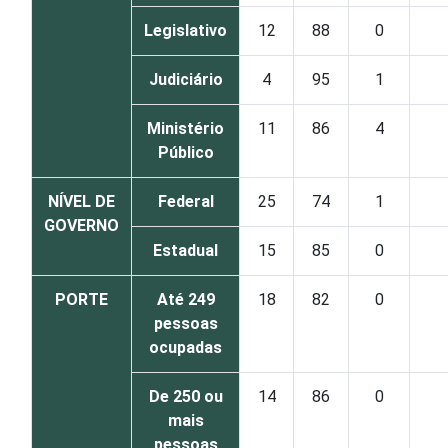
Legislativo
12
88
0
Judiciário
4
95
1
Ministério
11
86
4
Público
NÍVEL DE
Federal
25
74
1
GOVERNO
Estadual
15
85
0
PORTE
Até 249
18
82
0
pessoas
ocupadas
De 250 ou
14
86
0
mais
pessoas