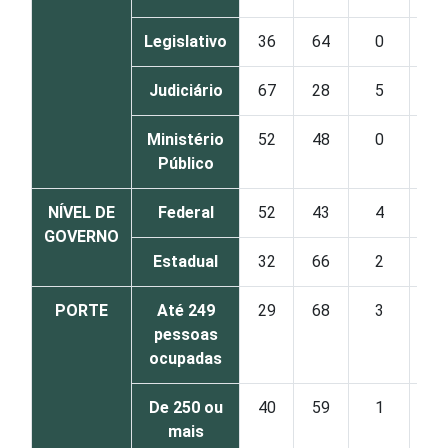
Legislativo
36
64
0
Judiciário
67
28
5
Ministério
52
48
0
Público
NÍVEL DE
Federal
52
43
4
GOVERNO
Estadual
32
66
2
PORTE
Até 249
29
68
3
pessoas
ocupadas
De 250 ou
40
59
1
mais