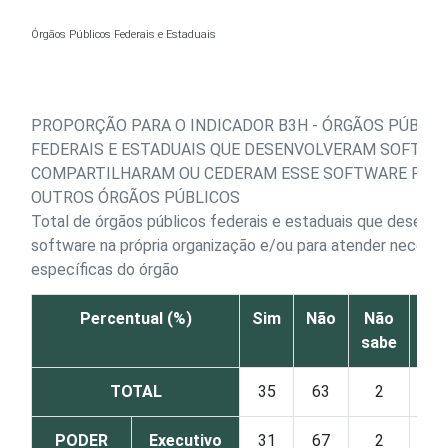
Ir para o conteúdo
Órgãos Públicos Federais e Estaduais
PROPORÇÃO PARA O INDICADOR B3H - ÓRGÃOS PÚBLIC
FEDERAIS E ESTADUAIS QUE DESENVOLVERAM SOFTWA
COMPARTILHARAM OU CEDERAM ESSE SOFTWARE PAR
OUTROS ÓRGÃOS PÚBLICOS
Total de órgãos públicos federais e estaduais que desenv
software na própria organização e/ou para atender necess
específicas do órgão
Percentual (%)
Sim
Não
Não
sabe
re
TOTAL
35
63
2
PODER
Executivo
31
67
2