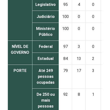
Legislativo
95
4
0
Judiciário
100
0
0
Ministério
100
0
0
Público
NÍVEL DE
Federal
97
3
0
GOVERNO
Estadual
84
13
2
PORTE
Até 249
79
17
3
pessoas
ocupadas
De 250 ou
92
8
1
mais
pessoas