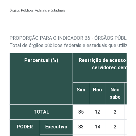
Ir para o conteúdo
Órgãos Públicos Federais e Estaduais
PROPORÇÃO PARA O INDICADOR B6 - ÓRGÃOS PÚBLICOS
Total de órgãos públicos federais e estaduais que utiliza
Percentual (%)
Restrição de acesso físi
servidores centrai
Sim
Não
Não
sabe
re
TOTAL
85
12
2
PODER
Executivo
83
14
2