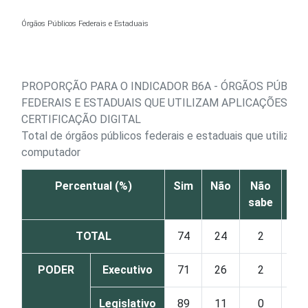
Ir para o conteúdo
Órgãos Públicos Federais e Estaduais
PROPORÇÃO PARA O INDICADOR B6A - ÓRGÃOS PÚBLIC
FEDERAIS E ESTADUAIS QUE UTILIZAM APLICAÇÕES DE
CERTIFICAÇÃO DIGITAL
Total de órgãos públicos federais e estaduais que utilizam
computador
Percentual (%)
Sim
Não
Não
sabe
re
TOTAL
74
24
2
PODER
Executivo
71
26
2
Legislativo
89
11
0