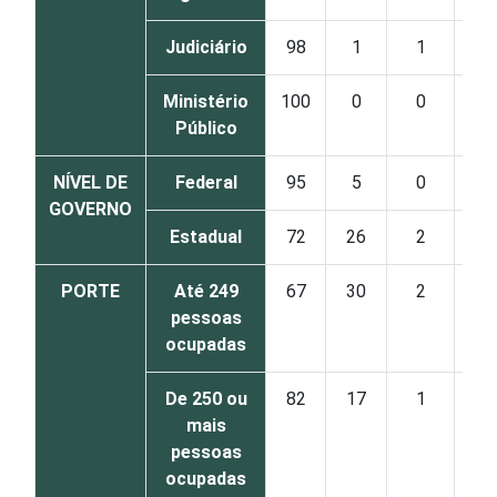
Judiciário
98
1
1
Ministério
100
0
0
Público
NÍVEL DE
Federal
95
5
0
GOVERNO
Estadual
72
26
2
PORTE
Até 249
67
30
2
pessoas
ocupadas
De 250 ou
82
17
1
mais
pessoas
ocupadas