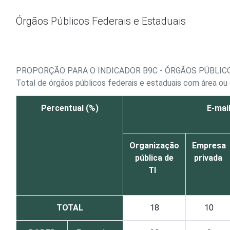
Ir para o conteúdo
Órgãos Públicos Federais e Estaduais
PROPORÇÃO PARA O INDICADOR B9C - ÓRGÃOS PÚBLIC
Total de órgãos públicos federais e estaduais com área o
Percentual (%)
E-mai
Organização
Empresa
pública de
privada
TI
TOTAL
18
10