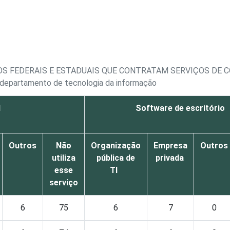
OS FEDERAIS E ESTADUAIS QUE CONTRATAM SERVIÇOS DE
u departamento de tecnologia da informação
l
Software de escritório
Outros
Não
Organização
Empresa
Outros
utiliza
pública de
privada
esse
TI
serviço
6
75
6
7
0