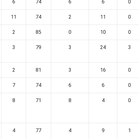
6
74
6
6
0
11
74
2
11
0
2
85
0
10
0
3
79
3
24
3
2
81
3
16
0
7
74
6
6
0
8
71
8
4
0
4
77
4
9
1