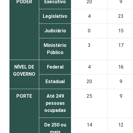
PODER
Executivo
20
9
Legislativo
4
23
Judiciário
0
15
Ministério
3
17
Público
NÍVEL DE
Federal
4
16
GOVERNO
Estadual
20
9
PORTE
Até 249
25
9
pessoas
ocupadas
De 250 ou
14
12
mais