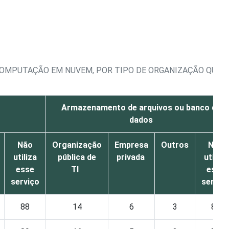
 COMPUTAÇÃO EM NUVEM, POR TIPO DE ORGANIZAÇÃO QUE 
Armazenamento de arquivos ou banco de
dados
Não
Organização
Empresa
Outros
Não
utiliza
pública de
privada
utiliza
esse
TI
esse
serviço
serviç
88
14
6
3
80