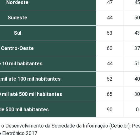
Nordeste
47
45
Sudeste
44
50
Sul
53
43
Centro-Oeste
60
37
 10 mil habitantes
44
51
mil até 100 mil habitantes
52
40
 mil até 500 mil habitantes
65
30
de 500 mil habitantes
90
0
ra o Desenvolvimento da Sociedade da Informação (Cetic.br), Pe
o Eletrônico 2017