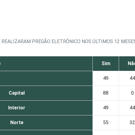
E REALIZARAM PREGÃO ELETRÔNICO NOS ÚLTIMOS 12 MESE
)
Sim
Nã
49
44
Capital
88
0
Interior
49
44
Norte
55
32