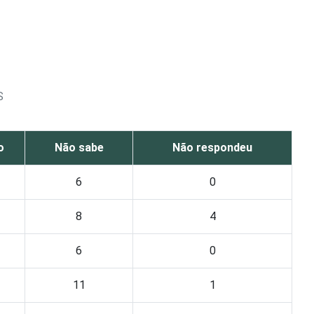
S
o
Não sabe
Não respondeu
6
0
8
4
6
0
11
1