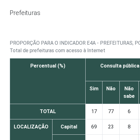
Ir para o conteúdo
Prefeituras
PROPORÇÃO PARA O INDICADOR E4A - PREFEITURAS, P
Total de prefeituras com acesso à Internet
Percentual (%)
Consulta pública
Sim
Não
Não
sabe
TOTAL
17
77
6
LOCALIZAÇÃO
Capital
69
23
8