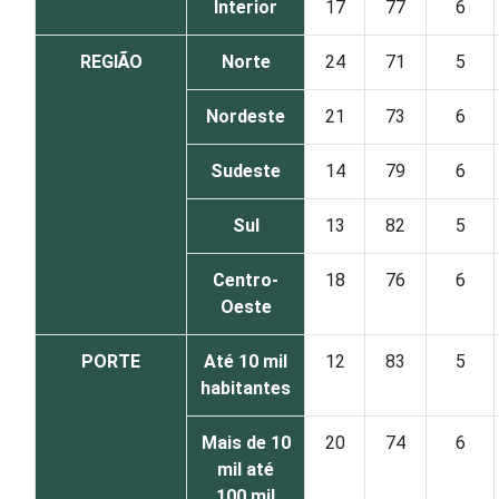
Interior
17
77
6
REGIÃO
Norte
24
71
5
Nordeste
21
73
6
Sudeste
14
79
6
Sul
13
82
5
Centro-
18
76
6
Oeste
PORTE
Até 10 mil
12
83
5
habitantes
Mais de 10
20
74
6
mil até
100 mil