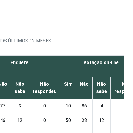
NOS ÚLTIMOS 12 MESES
Enquete
Votação on-line
Não
Não
Não
Sim
Não
Não
Não
sabe
respondeu
sabe
respond
77
3
0
10
86
4
0
46
12
0
50
38
12
0