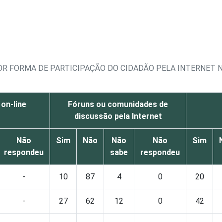
OR FORMA DE PARTICIPAÇÃO DO CIDADÃO PELA INTERNET 
 on-line
Fóruns ou comunidades de
discussão pela Internet
Não
Sim
Não
Não
Não
Sim
respondeu
sabe
respondeu
-
10
87
4
0
20
-
27
62
12
0
42