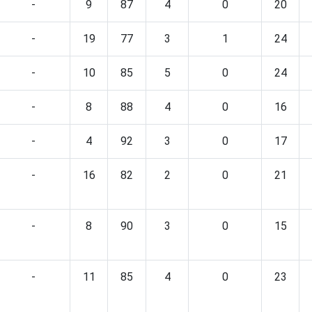
-
9
87
4
0
20
-
19
77
3
1
24
-
10
85
5
0
24
-
8
88
4
0
16
-
4
92
3
0
17
-
16
82
2
0
21
-
8
90
3
0
15
-
11
85
4
0
23