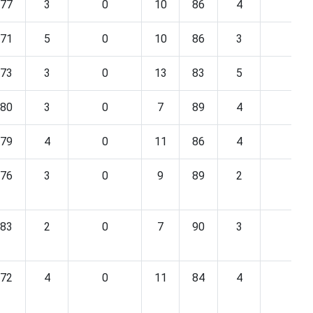
77
3
0
10
86
4
0
71
5
0
10
86
3
1
73
3
0
13
83
5
0
80
3
0
7
89
4
0
79
4
0
11
86
4
0
76
3
0
9
89
2
0
83
2
0
7
90
3
0
72
4
0
11
84
4
0