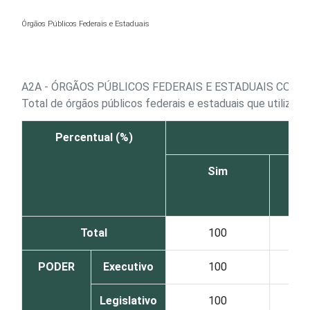
Ir para o conteúdo
Órgãos Públicos Federais e Estaduais
A2A - ÓRGÃOS PÚBLICOS FEDERAIS E ESTADUAIS COM
Total de órgãos públicos federais e estaduais que utiliza
Percentual (%)
Sim
Total
100
PODER
Executivo
100
Legislativo
100