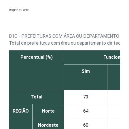
Ir para o conteúdo
Região e Porte
B1C - PREFEITURAS COM ÁREA OU DEPARTAMENTO DE 
Total de prefeituras com área ou departamento de tecnolo
Percentual (%)
Funcionário
Sim
N
Total
73
2
REGIÃO
Norte
64
3
Nordeste
60
4