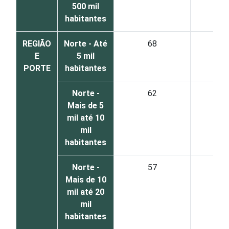
500 mil
habitantes
REGIÃO
Norte - Até
68
3
E
5 mil
PORTE
habitantes
Norte -
62
3
Mais de 5
mil até 10
mil
habitantes
Norte -
57
4
Mais de 10
mil até 20
mil
habitantes