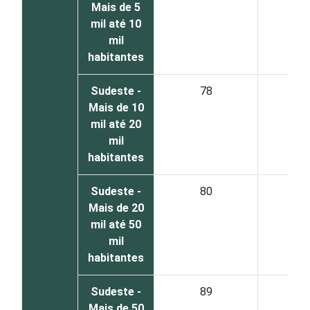
Mais de 5
mil até 10
mil
habitantes
Sudeste -
78
2
Mais de 10
mil até 20
mil
habitantes
Sudeste -
80
2
Mais de 20
mil até 50
mil
habitantes
Sudeste -
89
1
Mais de 50