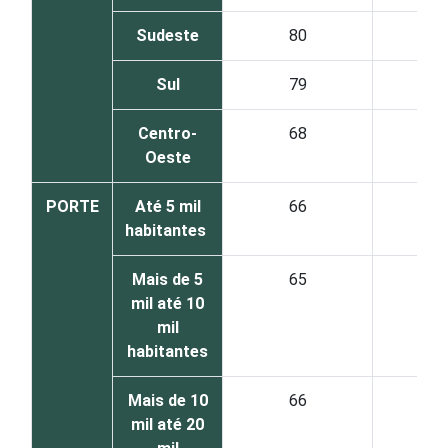
Sudeste
80
2
Sul
79
2
Centro-
68
3
Oeste
PORTE
Até 5 mil
66
3
habitantes
Mais de 5
65
3
mil até 10
mil
habitantes
Mais de 10
66
3
mil até 20