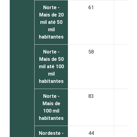
Norte -
61
3
Mais de 20
mil até 50
mil
habitantes
Norte -
58
4
Mais de 50
mil até 100
mil
habitantes
Norte -
83
1
Mais de
100 mil
habitantes
Nordeste -
44
5