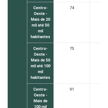
Centro-
74
2
Oeste -
Mais de 20
mil até 50
mil
habitantes
Centro-
75
1
Oeste -
Mais de 50
mil até 100
mil
habitantes
Centro-
91
Oeste -
Mais de
100 mil