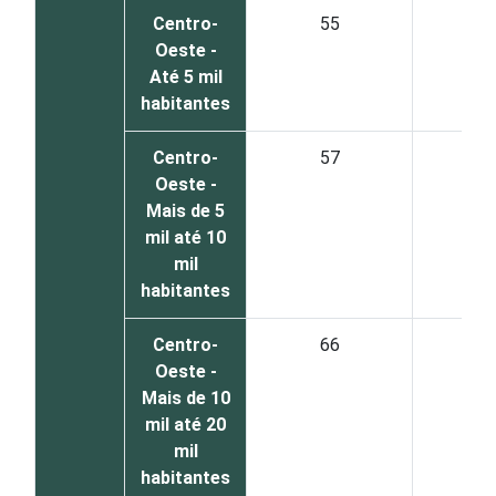
Centro-
55
4
Oeste -
Até 5 mil
habitantes
Centro-
57
3
Oeste -
Mais de 5
mil até 10
mil
habitantes
Centro-
66
3
Oeste -
Mais de 10
mil até 20
mil
habitantes