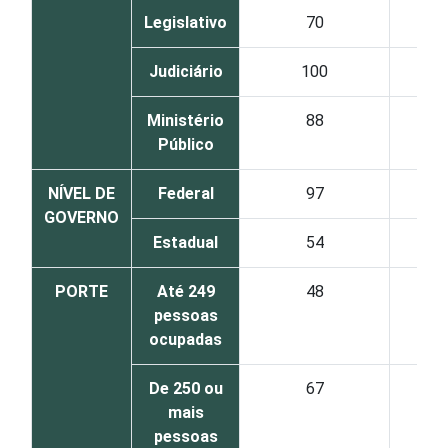
Legislativo
70
Judiciário
100
Ministério
88
Público
NÍVEL DE
Federal
97
GOVERNO
Estadual
54
PORTE
Até 249
48
pessoas
ocupadas
De 250 ou
67
mais
pessoas