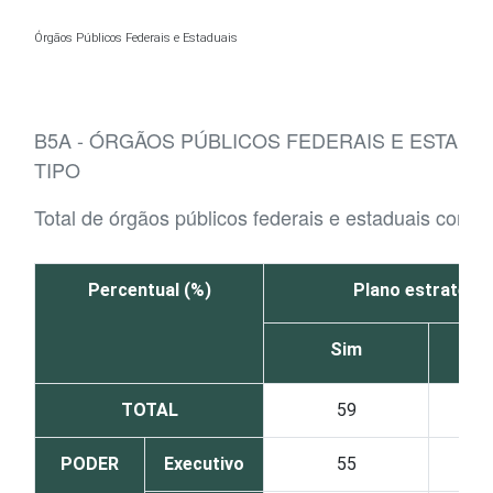
Ir para o conteúdo
Órgãos Públicos Federais e Estaduais
B5A - ÓRGÃOS PÚBLICOS FEDERAIS E ESTAD
TIPO
Total de órgãos públicos federais e estaduais com 
Percentual (%)
Plano estratégic
Sim
TOTAL
59
PODER
Executivo
55