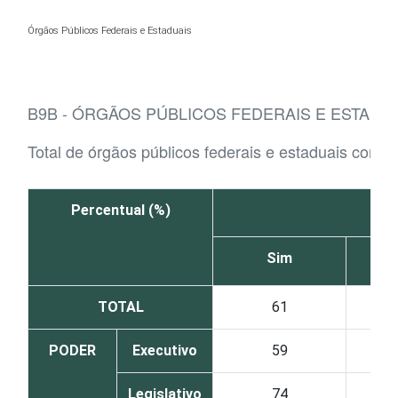
Ir para o conteúdo
Órgãos Públicos Federais e Estaduais
B9B - ÓRGÃOS PÚBLICOS FEDERAIS E ESTAD
Total de órgãos públicos federais e estaduais com 
Percentual (%)
Sim
TOTAL
61
PODER
Executivo
59
Legislativo
74