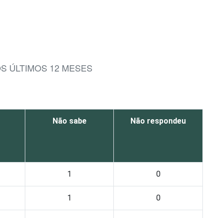
OS ÚLTIMOS 12 MESES
Não sabe
Não respondeu
1
0
1
0