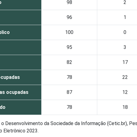
o
98
2
96
1
blico
100
0
95
3
82
17
ocupadas
78
22
oas ocupadas
87
12
ado
78
18
ra o Desenvolvimento da Sociedade da Informação (Cetic.br), Pe
o Eletrônico 2023.