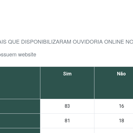
AIS QUE DISPONIBILIZARAM OUVIDORIA ONLINE N
possuem website
Sim
Não
83
16
81
18