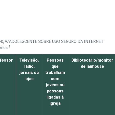
ANÇA/ADOLESCENTE SOBRE USO SEGURO DA INTERNET
1
 anos
fessor
Televisão,
Pessoas
Bibliotecário/monitor
rádio,
que
de lanhouse
jornais ou
trabalham
lojas
com
jovens ou
pessoas
ligadas à
igreja