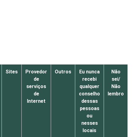
Sites
Provedor
Outros
Eu nunca
Não
de
recebi
sei/
serviços
qualquer
Não
de
conselho
lembro
Internet
dessas
pessoas
ou
nesses
locais