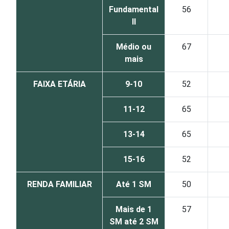
Fundamental
56
II
Médio ou
67
mais
FAIXA ETÁRIA
9-10
52
11-12
65
13-14
65
15-16
52
RENDA FAMILIAR
Até 1 SM
50
Mais de 1
57
SM até 2 SM