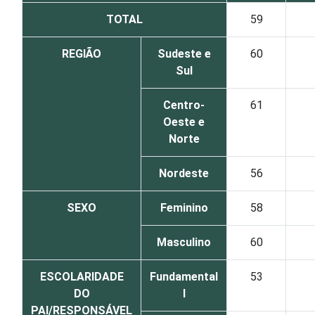
TOTAL
59
REGIÃO
Sudeste e
60
Sul
Centro-
61
Oeste e
Norte
Nordeste
56
SEXO
Feminino
58
Masculino
60
ESCOLARIDADE
Fundamental
53
DO
I
PAI/RESPONSÁVEL