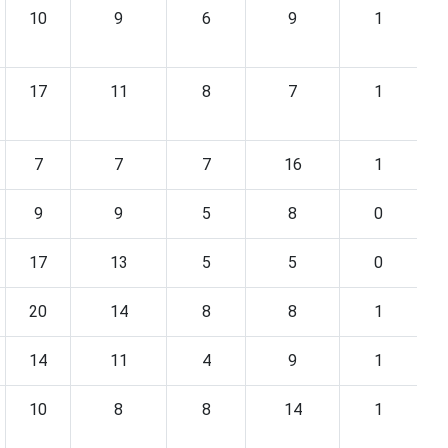
10
9
6
9
1
17
11
8
7
1
7
7
7
16
1
9
9
5
8
0
17
13
5
5
0
20
14
8
8
1
14
11
4
9
1
10
8
8
14
1