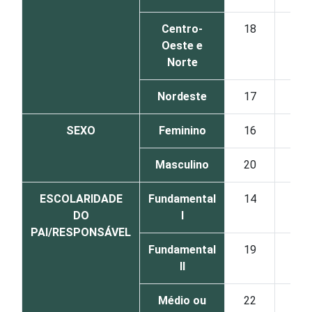
Centro-
18
35
Oeste e
Norte
Nordeste
17
27
SEXO
Feminino
16
31
Masculino
20
33
ESCOLARIDADE
Fundamental
14
31
DO
I
PAI/RESPONSÁVEL
Fundamental
19
32
II
Médio ou
22
34