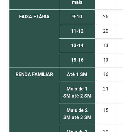
mais
FAIXA ETÁRIA
9-10
26
34
11-12
20
32
13-14
13
32
15-16
13
30
RENDA FAMILIAR
Até 1 SM
16
26
Mais de 1
21
30
SM até 2 SM
Mais de 2
15
31
SM até 3 SM
Mais de 3
20
40