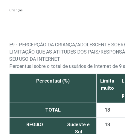
Ir para o conteúdo
Crianças
E9 - PERCEPÇÃO DA CRIANÇA/ADOLESCENTE SOBRE O 
LIMITAÇÃO QUE AS ATITUDES DOS PAIS/RESPONSÁVE
SEU USO DA INTERNET
Percentual sobre o total de usuários de Internet de 9 a 16
Percentual (%)
Limita
Limit
muito
um
pouc
TOTAL
18
32
REGIÃO
Sudeste e
18
33
Sul