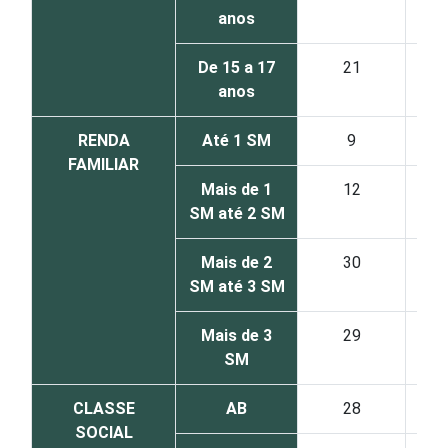
anos
De 15 a 17
21
anos
RENDA
Até 1 SM
9
FAMILIAR
Mais de 1
12
SM até 2 SM
Mais de 2
30
SM até 3 SM
Mais de 3
29
SM
CLASSE
AB
28
SOCIAL