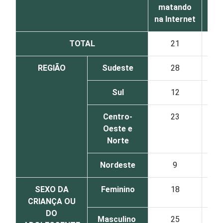
matando
na Internet
TOTAL
21
REGIÃO
Sudeste
28
Sul
12
Centro-
23
Oeste e
Norte
Nordeste
9
SEXO DA
Feminino
18
CRIANÇA OU
DO
Masculino
25