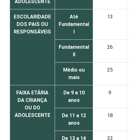
ADOLESCENTE
ESCOLARIDADE
Até
13
DOS PAIS OU
Fundamental
RESPONSÁVEIS
I
Fundamental
26
II
Médio ou
25
mais
FAIXA ETÁRIA
De 9 a 10
9
DA CRIANÇA
anos
OU DO
ADOLESCENTE
De 11 a 12
18
anos
De 13 a 14
33