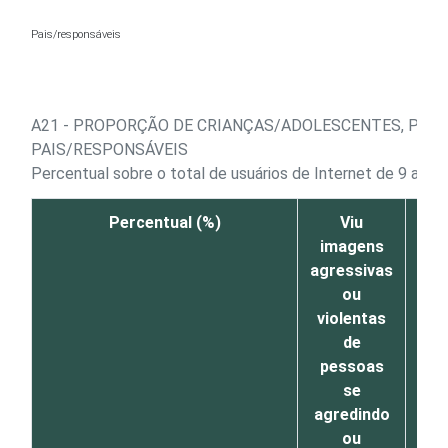
Ir para o conteúdo
Pais/responsáveis
A21 - PROPORÇÃO DE CRIANÇAS/ADOLESCENTES, POR
PAIS/RESPONSÁVEIS
Percentual sobre o total de usuários de Internet de 9 a 17
Percentual (%)
Viu
imagens
im
agressivas
ou
Int
violentas
de
con
pessoas
se
se
exp
agredindo
ou