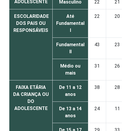
ADOLESCENTE
Masculino
22
21
ESCOLARIDADE
Até
22
20
DOS PAIS OU
Fundamental
RESPONSÁVEIS
I
Fundamental
43
23
II
Médio ou
31
26
mais
FAIXA ETÁRIA
De 11 a 12
38
28
DA CRIANÇA OU
anos
DO
ADOLESCENTE
De 13 a 14
24
11
anos
De 15 a 17
29
33