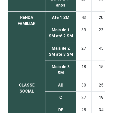
anos
RENDA
Até 1 SM
43
20
FAMILIAR
Mais de 1
39
22
SM até 2 SM
Mais de 2
27
45
SM até 3 SM
Mais de 3
18
15
SM
CLASSE
AB
30
25
SOCIAL
C
27
19
DE
28
34