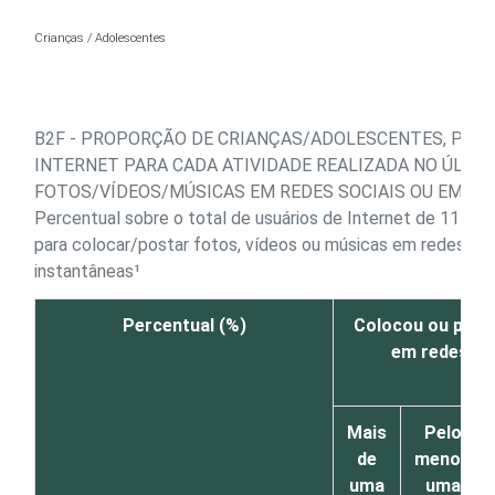
Ir para o conteúdo
Crianças / Adolescentes
B2F - PROPORÇÃO DE CRIANÇAS/ADOLESCENTES, POR 
INTERNET PARA CADA ATIVIDADE REALIZADA NO ÚLTI
FOTOS/VÍDEOS/MÚSICAS EM REDES SOCIAIS OU EM M
Percentual sobre o total de usuários de Internet de 11 a 1
para colocar/postar fotos, vídeos ou músicas em redes so
instantâneas¹
Percentual (%)
Colocou ou post
em redes so
i
Mais
Pelo
de
menos
uma
uma