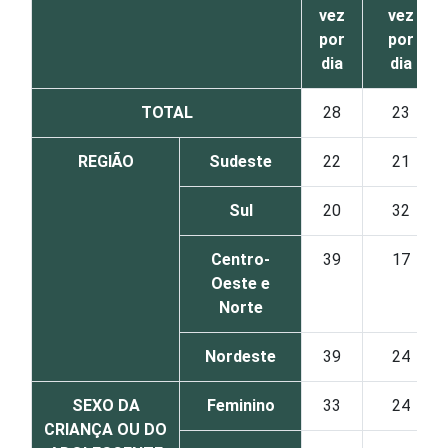
vez
vez
por
por
dia
dia
TOTAL
28
23
REGIÃO
Sudeste
22
21
Sul
20
32
Centro-
39
17
Oeste e
Norte
Nordeste
39
24
SEXO DA
Feminino
33
24
CRIANÇA OU DO