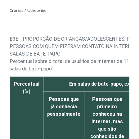
Ir para o conteúdo
Crianças / Adolescentes
B3E - PROPORÇÃO DE CRIANÇAS/ADOLESCENTES, POR
PESSOAS COM QUEM FIZERAM CONTATO NA INTERNET 
SALAS DE BATE-PAPO
Percentual sobre o total de usuários de Internet de 11 a 
salas de bate-papo¹
Percentual
Em salas de bate-papo, exclu
(%)
Pessoas que
Pessoas que
P
já conhecia
primeiro
c
pessoalmente
conheceu na
In
Internet, mas
que são
p
conhecidos de