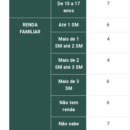
De 15 a 17
7
anos
RENDA
Até 1 SM
6
FAMILIAR
Mais de 1
4
SM até 2 SM
Mais de 2
4
SM até 3 SM
Mais de 3
6
SM
Não tem
6
renda
Não sabe
7