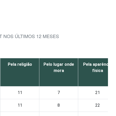
T NOS ÚLTIMOS 12 MESES
Pela religião
Pelo lugar onde
Pela aparência
mora
física
11
7
21
11
8
22