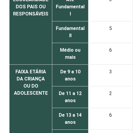
DOS PAIS OU
Fundamental
RESPONSÁVEIS
I
Fundamental
5
II
Médio ou
6
mais
FAIXA ETÁRIA
De 9 a 10
3
DA CRIANÇA
anos
OU DO
ADOLESCENTE
De 11 a 12
2
anos
De 13 a 14
6
anos