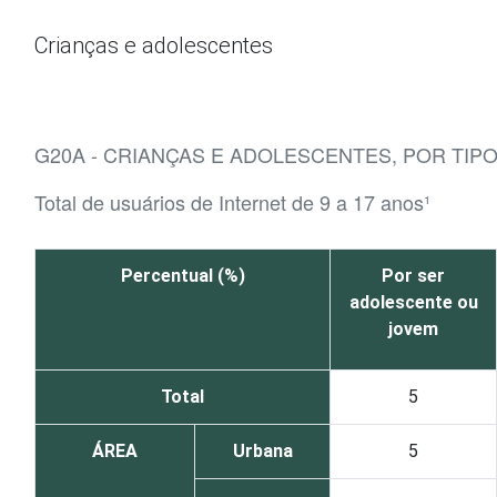
Ir para o conteúdo
Crianças e adolescentes
G20A - CRIANÇAS E ADOLESCENTES, POR TIP
Total de usuários de Internet de 9 a 17 anos¹
Percentual (%)
Por ser
adolescente ou
jovem
Total
5
ÁREA
Urbana
5