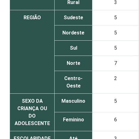
Rural
3
REGIÃO
Sudeste
5
Nordeste
5
Sul
5
Norte
7
Centro-
2
Oeste
SEXO DA
Masculino
5
CRIANÇA OU
DO
Feminino
6
ADOLESCENTE
ESCOLARIDADE
Até
3