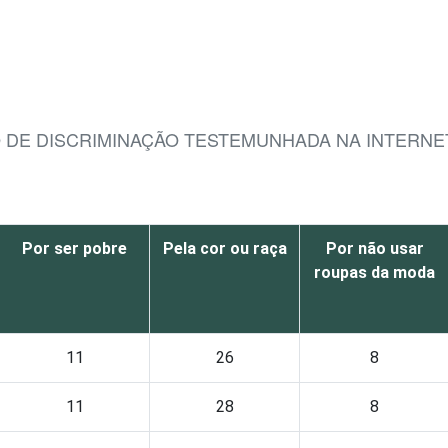
O DE DISCRIMINAÇÃO TESTEMUNHADA NA INTERNE
Por ser pobre
Pela cor ou raça
Por não usar
roupas da moda
11
26
8
11
28
8