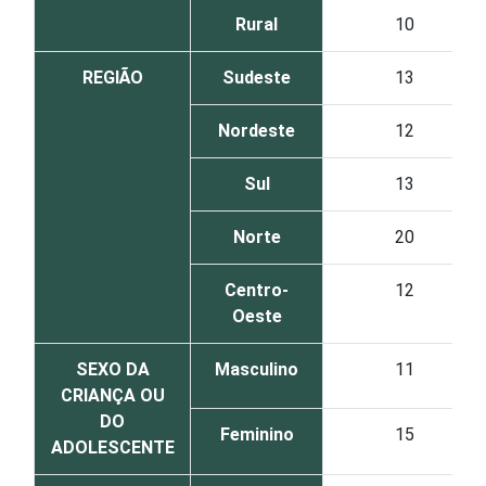
Rural
10
REGIÃO
Sudeste
13
Nordeste
12
Sul
13
Norte
20
Centro-
12
Oeste
SEXO DA
Masculino
11
CRIANÇA OU
DO
Feminino
15
ADOLESCENTE