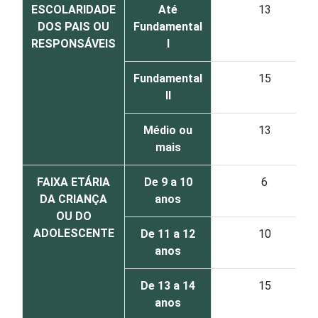
ESCOLARIDADE
Até
13
DOS PAIS OU
Fundamental
RESPONSÁVEIS
I
Fundamental
15
II
Médio ou
13
mais
FAIXA ETÁRIA
De 9 a 10
6
DA CRIANÇA
anos
OU DO
ADOLESCENTE
De 11 a 12
10
anos
De 13 a 14
15
anos