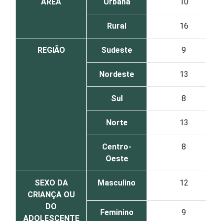
ÁREA
Urbana
10
Rural
16
REGIÃO
Sudeste
9
Nordeste
13
Sul
8
Norte
13
Centro-
8
Oeste
SEXO DA
Masculino
12
CRIANÇA OU
DO
Feminino
9
ADOLESCENTE