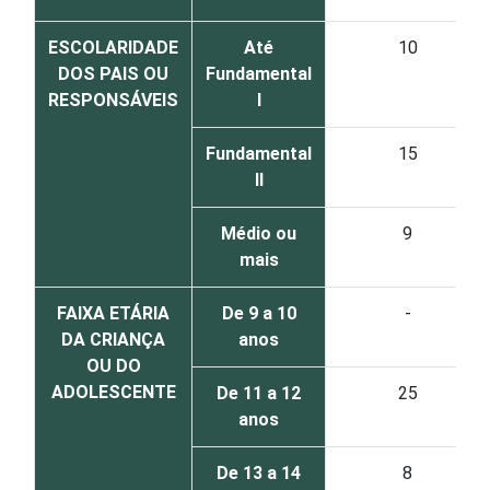
ESCOLARIDADE
Até
10
DOS PAIS OU
Fundamental
RESPONSÁVEIS
I
Fundamental
15
II
Médio ou
9
mais
FAIXA ETÁRIA
De 9 a 10
-
DA CRIANÇA
anos
OU DO
ADOLESCENTE
De 11 a 12
25
anos
De 13 a 14
8