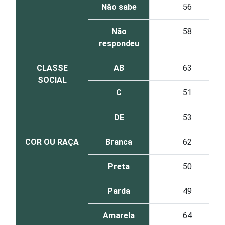
Não sabe
56
Não
58
respondeu
CLASSE
AB
63
SOCIAL
C
51
DE
53
COR OU RAÇA
Branca
62
Preta
50
Parda
49
Amarela
64