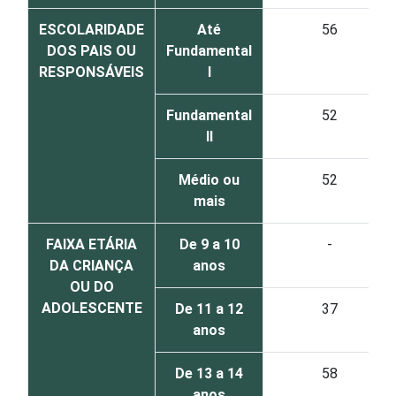
ESCOLARIDADE
Até
56
DOS PAIS OU
Fundamental
RESPONSÁVEIS
I
Fundamental
52
II
Médio ou
52
mais
FAIXA ETÁRIA
De 9 a 10
-
DA CRIANÇA
anos
OU DO
ADOLESCENTE
De 11 a 12
37
anos
De 13 a 14
58
anos