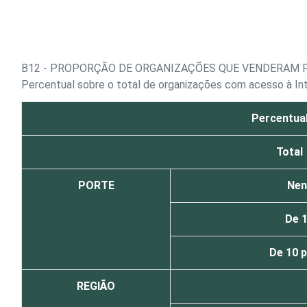
Ir para o conteúdo
B12 - PROPORÇÃO DE ORGANIZAÇÕES QUE VENDERAM P
Percentual sobre o total de organizações com acesso à In
Percentual
Total
PORTE
Nen
De 
De 10 
REGIÃO