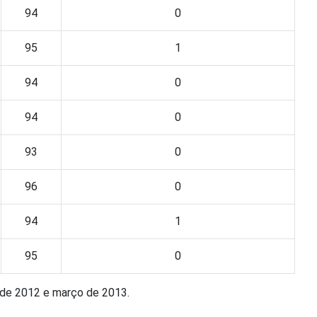
94
0
95
1
94
0
94
0
93
0
96
0
94
1
95
0
o de 2012 e março de 2013.