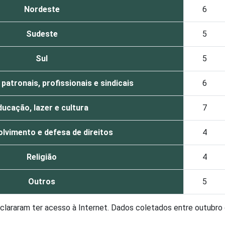
Nordeste
6
Sudeste
5
Sul
5
atronais, profissionais e sindicais
6
ducação, lazer e cultura
7
lvimento e defesa de direitos
4
Religião
4
Outros
5
eclararam ter acesso à Internet. Dados coletados entre outubr