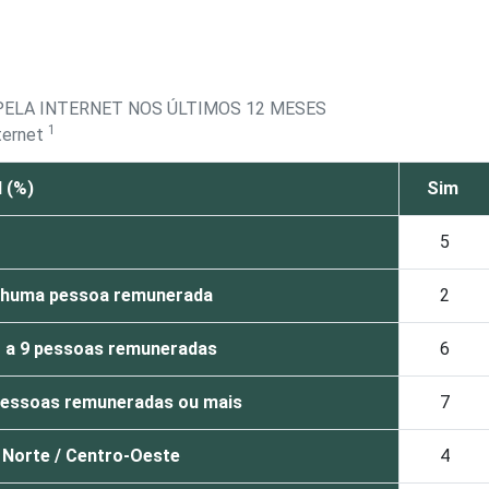
ELA INTERNET NOS ÚLTIMOS 12 MESES
1
ternet
 (%)
Sim
5
huma pessoa remunerada
2
1 a 9 pessoas remuneradas
6
pessoas remuneradas ou mais
7
Norte / Centro-Oeste
4