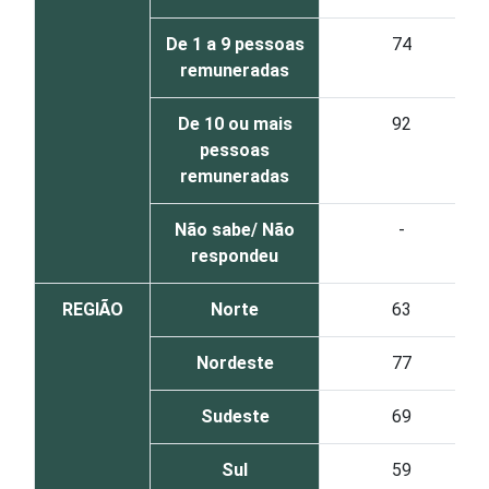
De 1 a 9 pessoas
74
remuneradas
De 10 ou mais
92
pessoas
remuneradas
Não sabe/ Não
-
respondeu
REGIÃO
Norte
63
Nordeste
77
Sudeste
69
Sul
59