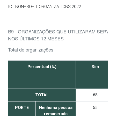
Ir para o conteúdo
ICT NONPROFIT ORGANIZATIONS 2022
B9 - ORGANIZAÇÕES QUE UTILIZARAM SERVI
NOS ÚLTIMOS 12 MESES
Total de organizações
Percentual (%)
Sim
TOTAL
68
PORTE
Nenhuma pessoa
55
remunerada