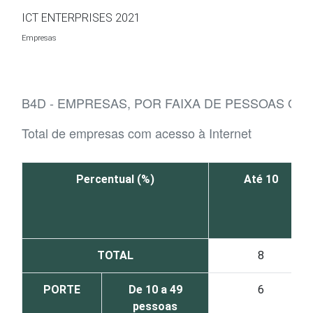
Ir para o conteúdo
ICT ENTERPRISES 2021
Empresas
B4D - EMPRESAS, POR FAIXA DE PESSOAS OC
Total de empresas com acesso à Internet
Percentual (%)
Até 10
TOTAL
8
PORTE
De 10 a 49
6
pessoas