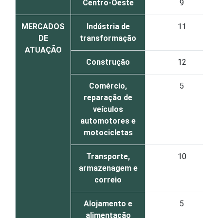
Centro-Oeste
9
MERCADOS
Indústria de
11
DE
transformação
ATUAÇÃO
Construção
12
Comércio,
5
reparação de
veículos
automotores e
motocicletas
Transporte,
10
armazenagem e
correio
Alojamento e
5
alimentação