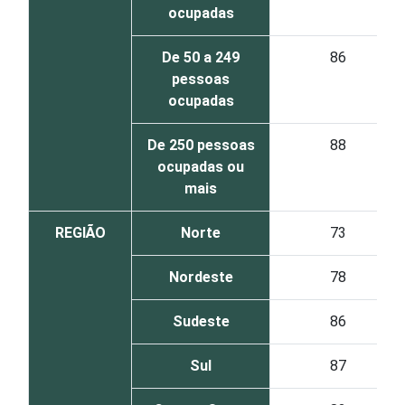
ocupadas
De 50 a 249
86
pessoas
ocupadas
De 250 pessoas
88
ocupadas ou
mais
REGIÃO
Norte
73
Nordeste
78
Sudeste
86
Sul
87