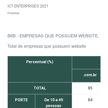
Ir para o conteúdo
ICT ENTERPRISES 2021
Empresas
B6B - EMPRESAS QUE POSSUEM WEBSITE, POR
Total de empresas que possuem website
Percentual (%)
.
.com.br
TOTAL
85
PORTE
De 10 a 49
84
pessoas