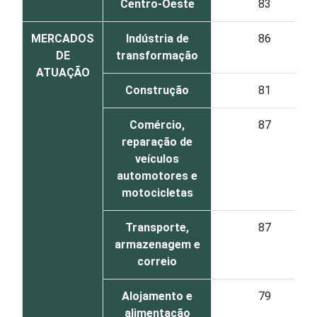
Centro-Oeste
83
MERCADOS
Indústria de
86
DE
transformação
ATUAÇÃO
Construção
81
Comércio,
87
reparação de
veículos
automotores e
motocicletas
Transporte,
87
armazenagem e
correio
Alojamento e
79
alimentação