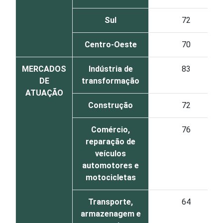
Sul
72
Centro-Oeste
70
MERCADOS
Indústria de
83
DE
transformação
ATUAÇÃO
Construção
72
Comércio,
76
reparação de
veículos
automotores e
motocicletas
Transporte,
64
armazenagem e