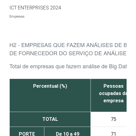
Ir para o conteúdo
ICT ENTERPRISES 2024
Empresas
H2 - EMPRESAS QUE FAZEM ANÁLISES DE BIG 
DE FORNECEDOR DO SERVIÇO DE ANÁLISE
Total de empresas que fazem análise de Big Data
Percentual (%)
Pessoas
ocupadas da
empresa
TOTAL
75
PORTE
De 10 a 49
71