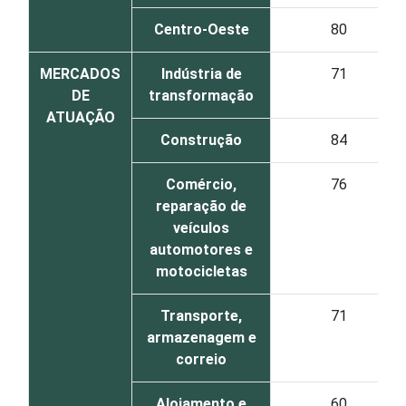
Centro-Oeste
80
MERCADOS
Indústria de
71
DE
transformação
ATUAÇÃO
Construção
84
Comércio,
76
reparação de
veículos
automotores e
motocicletas
Transporte,
71
armazenagem e
correio
Alojamento e
60