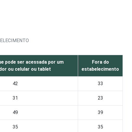
BELECIMENTO
ue pode ser acessada por um
Fora do
or ou celular ou tablet
estabelecimento
42
33
31
23
49
39
35
35