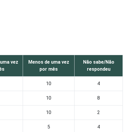
 uma vez
Menos de uma vez
Não sabe/Não
ês
por mês
respondeu
10
4
10
8
10
2
5
4