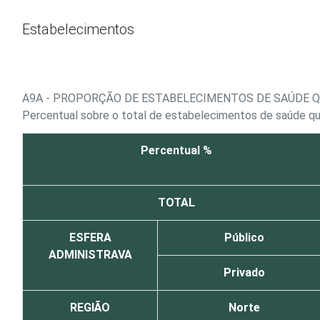
Ir para o conteúdo
Estabelecimentos
A9A - PROPORÇÃO DE ESTABELECIMENTOS DE SAÚDE Q
Percentual sobre o total de estabelecimentos de saúde q
Percentual %
TOTAL
ESFERA
Público
ADMINISTRAVA
Privado
REGIÃO
Norte