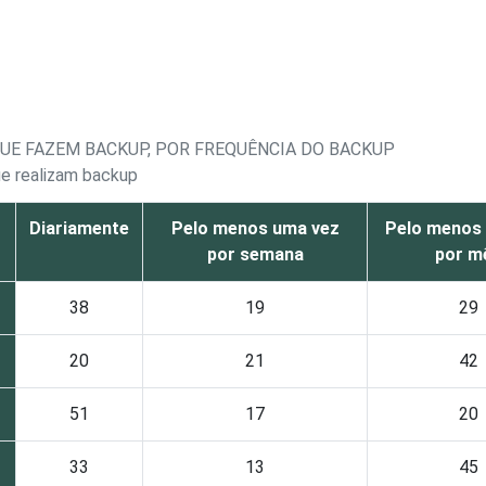
UE FAZEM BACKUP, POR FREQUÊNCIA DO BACKUP
ue realizam backup
Diariamente
Pelo menos uma vez
Pelo menos
por semana
por m
38
19
29
20
21
42
51
17
20
33
13
45