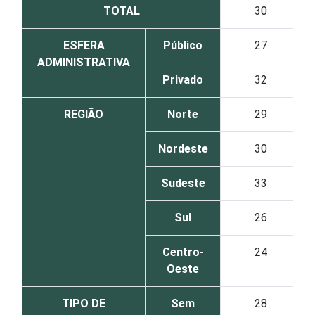
TOTAL
30
ESFERA
Público
27
ADMINISTRATIVA
Privado
32
REGIÃO
Norte
29
Nordeste
30
Sudeste
33
Sul
26
Centro-
24
Oeste
TIPO DE
Sem
28